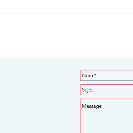
Comment apaiser l'agitation
Comm
des enfants à l'approche de
somb
Noël.