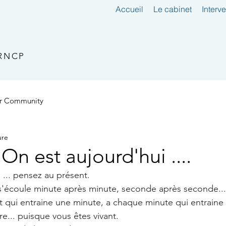
Accueil
Le cabinet
Interv
 RNCP
r Community
ure
..On est aujourd'hui ....
 ... pensez au présent. 
ui s'écoule minute après minute, seconde après seconde..
 qui entraine une minute, a chaque minute qui entraine 
otre... puisque vous êtes vivant. 