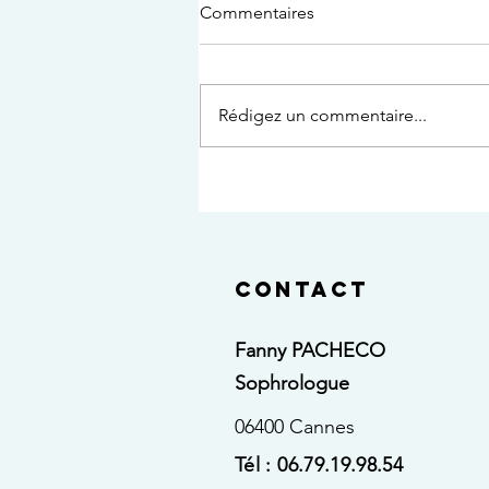
Commentaires
Rédigez un commentaire...
Nouvelle année : et si nos
résolutions devenaient une
véritable invitation au bien-
être ?
Contact
Fanny PACHECO
Sophrologue
06400 Cannes
​​Tél : 06.79.19.98.54