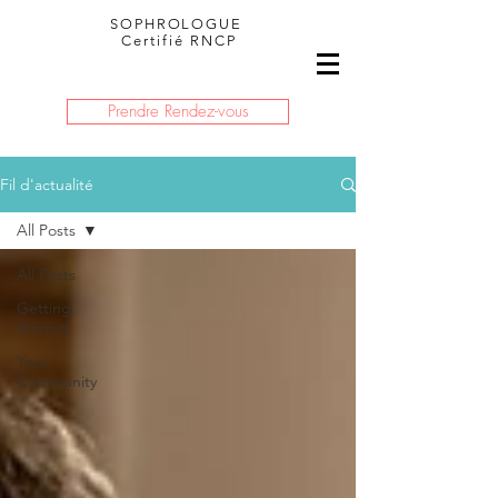
SOPHROLOGUE
Certifié RNCP
Prendre Rendez-vous
Fil d'actualité
All Posts
All Posts
Getting
Started
Your
Community