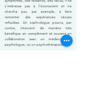
symptômes, des ressentis, des vécus; il ne
s'intéresse pas à l'inconscient et ne
cherche pas, par exemple, à faire
remonter des expériences vécues
refoulées. Un sophrologue pourra, par
contre, intervenir de manière très
bénéfique en complément et souvent en
collaboration avec un médecin, un
psychologue, ou un psychothérapeute.
Contact
Fanny PACHECO
Sophrologue
06400 Cannes
​​Tél :
06.79.19.98.54